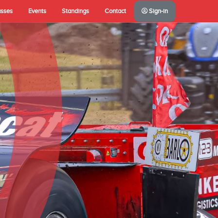
asses
Events
Standings
Contact
Sign-in
A(NL)